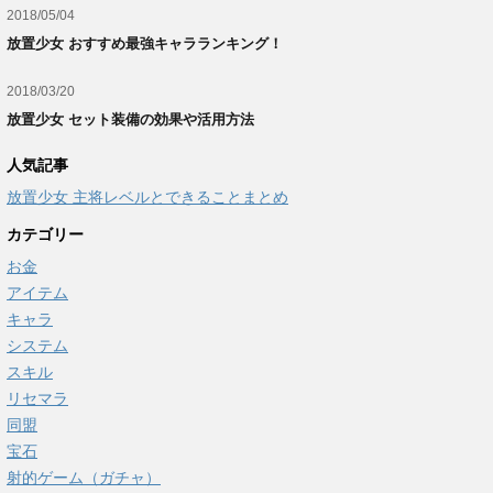
2018/05/04
放置少女 おすすめ最強キャラランキング！
2018/03/20
放置少女 セット装備の効果や活用方法
人気記事
放置少女 主将レベルとできることまとめ
カテゴリー
お金
アイテム
キャラ
システム
スキル
リセマラ
同盟
宝石
射的ゲーム（ガチャ）