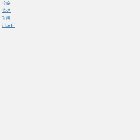
攻略
装備
覚醒
訓練所