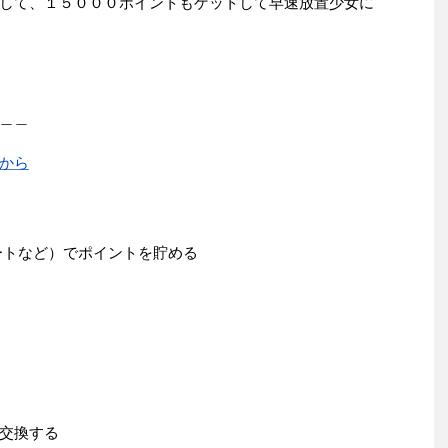
して、１５０００ポイントもゲットして早速放置少女に
＿＿
から
ートなど）でポイントを貯める
交換する